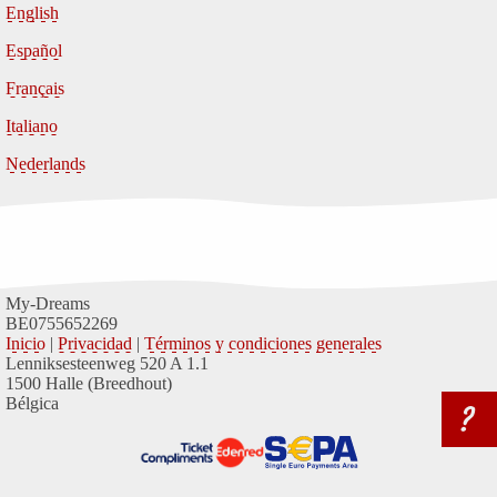
English
Español
Français
Italiano
Nederlands
My-Dreams
BE0755652269
Inicio
|
Privacidad
|
Términos y condiciones generales
Lenniksesteenweg 520 A 1.1
1500 Halle (Breedhout)
Bélgica
?